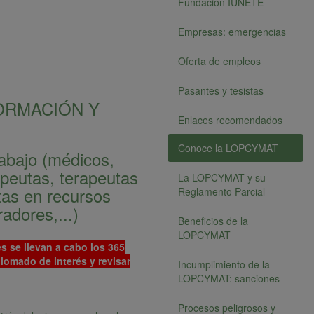
Fundación IUNETE
Empresas: emergencias
Oferta de empleos
Pasantes y tesistas
ORMACIÓN Y
Enlaces recomendados
Conoce la LOPCYMAT
rabajo (médicos,
apeutas, terapeutas
La LOPCYMAT y su
tas en recursos
Reglamento Parcial
adores,...)
Beneficios de la
LOPCYMAT
s se llevan a cabo los 365
plomado de interés y revisar
Incumplimiento de la
LOPCYMAT: sanciones
Procesos peligrosos y