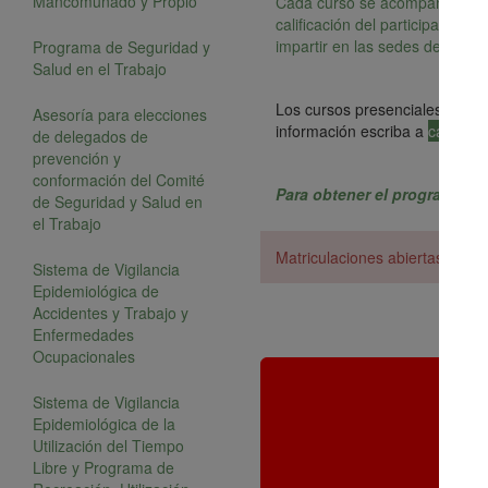
Mancomunado y Propio
Cada curso se acompaña de un ce
calificación del participante.
impartir en las sedes de las e
Programa de Seguridad y
Salud en el Trabajo
Los cursos presenciales se pu
Asesoría para elecciones
información escriba a
capacit
de delegados de
prevención y
conformación del Comité
Para obtener el programa y 
de Seguridad y Salud en
el Trabajo
Matriculaciones abiertas todo 
Sistema de Vigilancia
Epidemiológica de
Accidentes y Trabajo y
Enfermedades
Ocupacionales
Sistema de Vigilancia
Epidemiológica de la
Utilización del Tiempo
Libre y Programa de