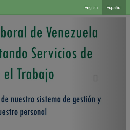
English
Español