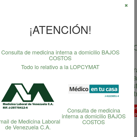
✖
¡ATENCIÓN!
A DE CURSOS Y DIPLOMADOS DE F
Consulta de medicina interna a domicilio BAJOS
CAPACITACIÓN
COSTOS
Todo lo relativo a la LOPCYMAT
fesionales de la seguridad y salud en el t
eros, TSU en seguridad industrial, fisioter
 y otros interesados (abogados, especialis
omberos, trabajadores sociales, administr
lomados se están realizando con normalidad y las matriculacione
Consulta de medicina
bir al correo electrónico, debe ingresar al enlace de su curso o di
interna a domicilio BAJOS
el pensum,
más abajo
.
mail de Medicina Laboral
COSTOS
de Venezuela C.A.