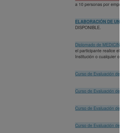
a 10 personas por empresa, f
ELABORACIÓN DE UN PROG
DISPONIBLE.
Diplomado de MEDICINA DEL T
el participante realice el res
Institución o cualquier otra en
Curso de Evaluación de Ruido
Curso de Evaluación de Estrés
Curso de Evaluación de Ilumin
Curso de Evaluación de Polvo t