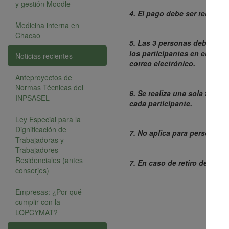
y gestión Moodle
4. El pago debe ser realizad
Medicina interna en
Chacao
5. Las 3 personas deben ent
los participantes en el 3 X 
Noticias recientes
correo electrónico.
Anteproyectos de
Normas Técnicas del
6. Se realiza una sola factur
INPSASEL
cada participante.
Ley Especial para la
Dignificación de
7. No aplica para personas j
Trabajadoras y
Trabajadores
Residenciales (antes
7. En caso de retiro de uno 
conserjes)
Empresas: ¿Por qué
cumplir con la
LOPCYMAT?