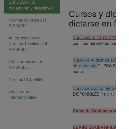
LOPCYMAT, su
reglamento y otras leyes
Cursos y diplo
dictarse en for
Normas técnicas del
INPSASEL
Curso sobre NT-04-2023, Identi
Anteproyectos de
continuo durante todo el semes
Normas Técnicas del
INPSASEL
Curso de Audiometría Ocupacio
Otros archivos del
obligatorios).
CUPOS DISPONIBL
INPSASEL
curso.
Normas COVENIN
Curso de Espirometría Ocupaci
Otras normas
DISPONIBLES. 16 y 17 de oct
internacionales
Curso de Goniometría para S
CURSO DE CERTIFICACIÓN D