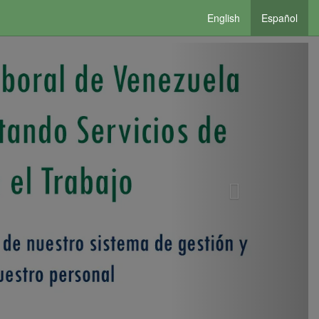
English
Español