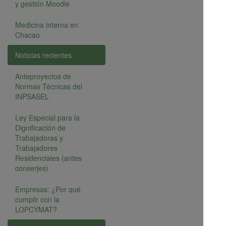
y gestión Moodle
Medicina interna en
Chacao
Noticias recientes
Anteproyectos de
Normas Técnicas del
INPSASEL
Ley Especial para la
Dignificación de
Trabajadoras y
Trabajadores
Residenciales (antes
conserjes)
Empresas: ¿Por qué
cumplir con la
LOPCYMAT?