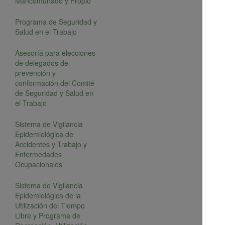
Mancomunado y Propio
Programa de Seguridad y
Salud en el Trabajo
Asesoría para elecciones
de delegados de
prevención y
conformación del Comité
de Seguridad y Salud en
el Trabajo
Sistema de Vigilancia
Epidemiológica de
Accidentes y Trabajo y
Enfermedades
Ocupacionales
Sistema de Vigilancia
Epidemiológica de la
Utilización del Tiempo
Libre y Programa de