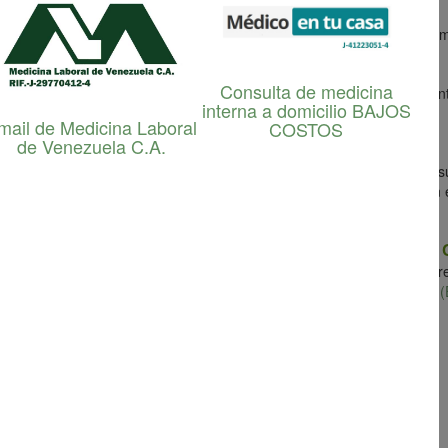
zuela C.A.
es una empresa cuya pasión sobrepasa sus objetivos com
Consulta de medicina
ia con nuestras iniciativas de responsabilidad empresarial, que se ce
interna a domicilio BAJOS
mbiente y el apoyo a la comunidad.
mail de Medicina Laboral
COSTOS
de Venezuela C.A.
n realizarse honestamente, con justicia y respeto por las personas, s
reducir el impacto que nuestro negocio tenga en la comunidad y en 
Medicina Laboral de Venezuela 
ca nuestras creencias y valores,
con las normas venezolanas y algunos estándares internacionalmente r
ca de Negocios
están en consonancia con el
Ethical Trading Iniciative