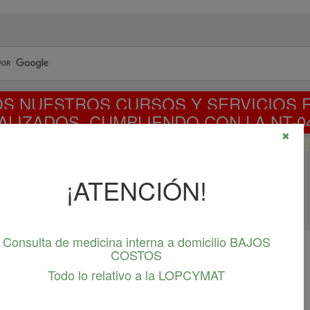
S NUESTROS CURSOS Y SERVICIOS 
ALIZADOS, CUMPLIENDO CON LA NT-04
✖
CURSO NT-04-2023 DISPONIBLE
¡ATENCIÓN!
Consulta de medicina interna a domicilio BAJOS
COSTOS
Responsabilidad social
Todo lo relativo a la LOPCYMAT