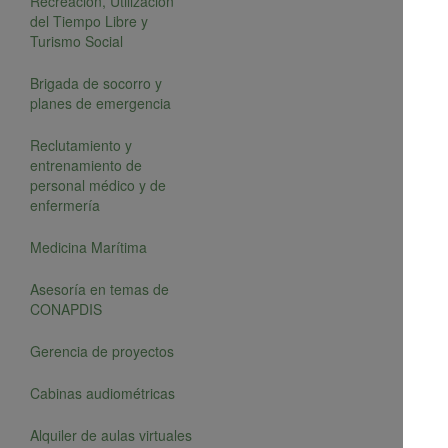
Recreación, Utilización
del Tiempo Libre y
Turismo Social
Brigada de socorro y
planes de emergencia
Reclutamiento y
entrenamiento de
personal médico y de
enfermería
Medicina Marítima
Asesoría en temas de
CONAPDIS
Gerencia de proyectos
Cabinas audiométricas
Alquiler de aulas virtuales