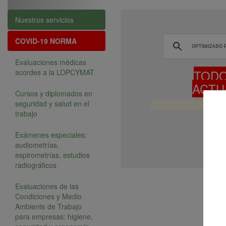
Nuestros servicios
COVID-19
NORMA
Evaluaciones médicas
TODO
acordes a la LOPCYMAT
ACTU
Cursos y diplomados en
seguridad y salud en el
trabajo
Exámenes especiales:
audiometrías,
espirometrías, estudios
radiográficos
Evaluaciones de las
Condiciones y Medio
Ambiente de Trabajo
para empresas: higiene,