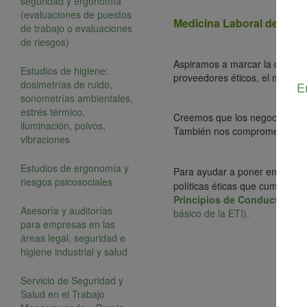
seguridad y ergonomía
(evaluaciones de puestos
Medicina Laboral de Vene
de trabajo o evaluaciones
de riesgos)
Aspiramos a marcar la diferenc
Estudios de higiene:
proveedores éticos, el medioa
dosimetrías de ruido,
E
sonometrías ambientales,
estrés térmico,
Creemos que los negocios debe
iluminación, polvos,
También nos comprometemos a 
vibraciones
Estudios de ergonomía y
Para ayudar a poner en prácti
riesgos psicosociales
políticas éticas que cumplen 
Principios de Conducta Éti
Asesoría y auditorías
básico de la ETI).
para empresas en las
áreas legal, seguridad e
higiene industrial y salud
Servicio de Seguridad y
Salud en el Trabajo