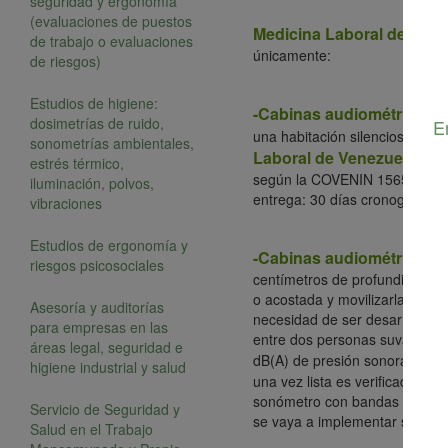
seguridad y ergonomía
(evaluaciones de puestos
Medicina Laboral de Vene
de trabajo o evaluaciones
únicamente:
de riesgos)
Estudios de higiene:
-Cabinas audiométricas fi
dosimetrías de ruido,
E
una habitación silenciosa (men
sonometrías ambientales,
Laboral de Venezuela C.A
estrés térmico,
según la COVENIN 1565:1995 c
iluminación, polvos,
entrega: 30 días cronograma.
vibraciones
Estudios de ergonomía y
-Cabinas audiométricas m
riesgos psicosociales
centímetros de profundidad, co
o acostada y movilizarla fácil
Asesoría y auditorías
necesidad de ser desarmada o
para empresas en las
entre dos personas suvamente 
áreas legal, seguridad e
dB(A) de presión sonora y sin 
higiene industrial y salud
una vez lista es verificada po
sonómetro con bandas de octava
Servicio de Seguridad y
se vaya a implementar su uso.
Salud en el Trabajo