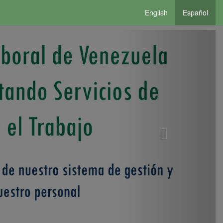
English
Español