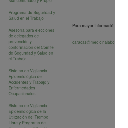
Mancomunado y Propio
Programa de Seguridad y
Salud en el Trabajo
Para mayor información escribi
Asesoría para elecciones
de delegados de
prevención y
caracas@medicinalaboraldeve
conformación del Comité
de Seguridad y Salud en
el Trabajo
Sistema de Vigilancia
Epidemiológica de
Accidentes y Trabajo y
Enfermedades
Ocupacionales
Sistema de Vigilancia
Epidemiológica de la
Utilización del Tiempo
Libre y Programa de