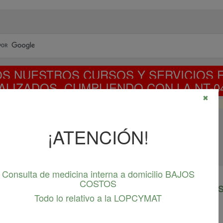
S NUESTROS CURSOS Y SERVICIOS 
ALIZADOS, CUMPLIENDO CON LA NT-04
✖
CURSO NT-04-2023 DISPONIBLE
¡ATENCIÓN!
Consulta de medicina interna a domicilio BAJOS
COSTOS
ricas para uso en medicina del trabajo y 
Todo lo relativo a la LOPCYMAT