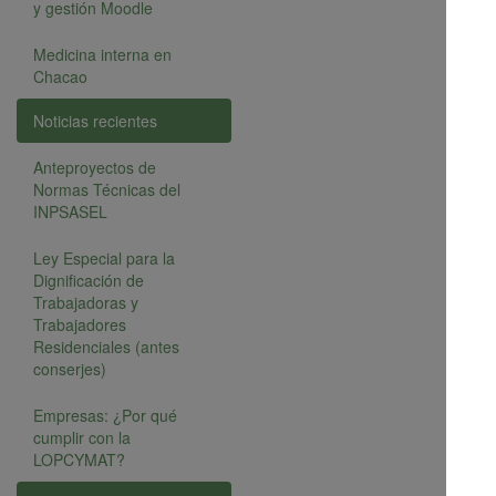
y gestión Moodle
Medicina interna en
Chacao
Noticias recientes
Anteproyectos de
Normas Técnicas del
INPSASEL
Ley Especial para la
Dignificación de
Trabajadoras y
Trabajadores
Residenciales (antes
conserjes)
Empresas: ¿Por qué
cumplir con la
LOPCYMAT?