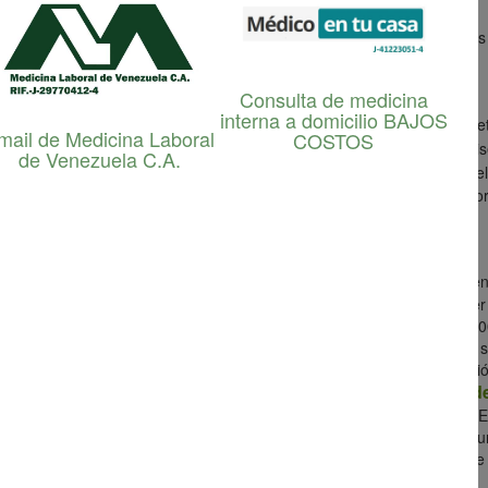
zuela C.A.
elabora contra pedido dos tipos de cabinas audiométricas
Consulta de medicina
interna a domicilio BAJOS
jas,
en la sede del cliente, requiriendo para ello un espacio de dos m
mail de Medicina Laboral
COSTOS
os de 50 dB(A) de presión sonora y sin vibraciones perceptibles. El d
de Venezuela C.A.
.
La cabina una vez lista es verificada por un higienista para verificar 
on un sonómetro con bandas de octavas emitiendo el respectivo info
óviles,
con las siguientes medidas: 175 centímetros de altura, 70 ce
n ruedas en el suelo de la cabina y en uno de los laterales para poder 
mente por un ascensor convencional. El peso aproximado varía entre 10
 armada constantemente. Es transportable en una camioneta cabina si
con las ruedas de la cabina. Para su uso se requiere de una habitaci
Medicina Laboral d
vibraciones perceptibles.El diseño es propio de
r un higienista para verificar el cumplimiento de la cabina según la C
s sin emitir informe alguno, pues la cabina debe ser verificada por un
 Tiempo de entrega: 30 a 45 días cronograma según disponibilidad de 