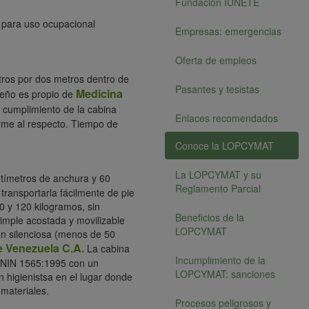
Fundación IUNETE
 para uso ocupacional
Empresas: emergencias
Oferta de empleos
etros por dos metros dentro de
Pasantes y tesistas
Medicina
iseño es propio de
el cumplimiento de la cabina
Enlaces recomendados
rme al respecto. Tiempo de
Conoce la LOPCYMAT
La LOPCYMAT y su
ntímetros de anchura y 60
Reglamento Parcial
transportarla fácilmente de pie
0 y 120 kilogramos, sin
Beneficios de la
mple acostada y movilizable
LOPCYMAT
ón silenciosa (menos de 50
e Venezuela C.A.
La cabina
Incumplimiento de la
OVENIN 1565:1995 con un
LOPCYMAT: sanciones
 higienistsa en el lugar donde
materiales.
Procesos peligrosos y