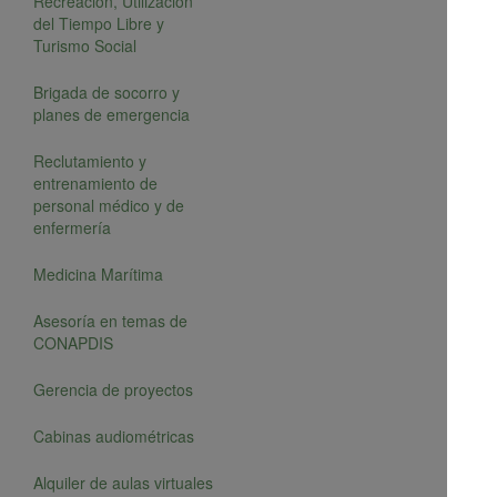
Recreación, Utilización
del Tiempo Libre y
Turismo Social
Brigada de socorro y
planes de emergencia
Reclutamiento y
entrenamiento de
personal médico y de
enfermería
Medicina Marítima
Asesoría en temas de
CONAPDIS
Gerencia de proyectos
Cabinas audiométricas
Alquiler de aulas virtuales