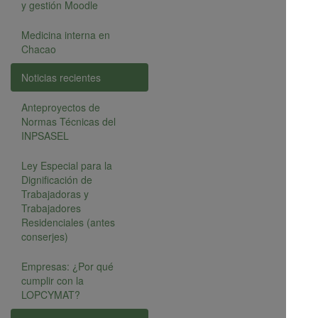
y gestión Moodle
Medicina interna en
Chacao
Noticias recientes
Anteproyectos de
Normas Técnicas del
INPSASEL
Ley Especial para la
Dignificación de
Trabajadoras y
Trabajadores
Residenciales (antes
conserjes)
Empresas: ¿Por qué
cumplir con la
LOPCYMAT?