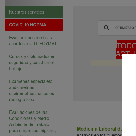
Nuestros servicios
COVID-19
NORMA
Evaluaciones médicas
TODO
acordes a la LOPCYMAT
ACTU
Cursos y diplomados en
seguridad y salud en el
trabajo
Exámenes especiales:
audiometrías,
espirometrías, estudios
radiográficos
Evaluaciones de las
Condiciones y Medio
Ambiente de Trabajo
Medicina Laboral de Vene
para empresas: higiene,
ensayos en los puestos y cent