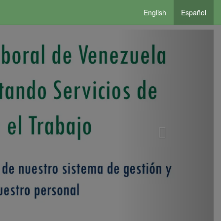
English
Español