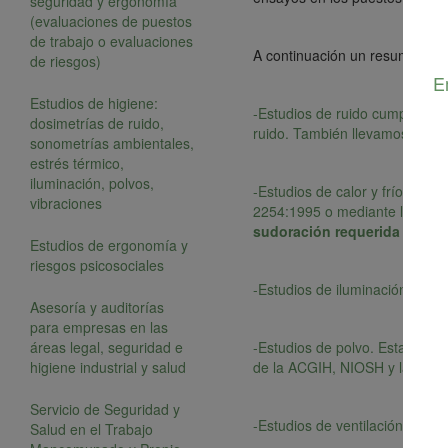
seguridad y ergonomía
(evaluaciones de puestos
de trabajo o evaluaciones
A continuación un resumen de 
de riesgos)
E
Estudios de higiene:
-Estudios de ruido cumpliend
dosimetrías de ruido,
ruido. También llevamos a cabo
sonometrías ambientales,
estrés térmico,
iluminación, polvos,
-Estudios de calor y frío en
vibraciones
2254:1995 o mediante la ISO 
sudoración requerida
median
Estudios de ergonomía y
riesgos psicosociales
-Estudios de iluminación en b
Asesoría y auditorías
para empresas en las
áreas legal, seguridad e
-Estudios de polvo. Esta medic
higiene industrial y salud
de la ACGIH, NIOSH y la COV
Servicio de Seguridad y
-Estudios de ventilación loca
Salud en el Trabajo