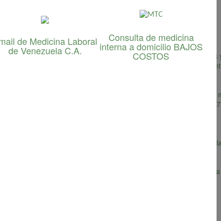
los estudios que realizamos:
Consulta de medicina
mail de Medicina Laboral
interna a domicilio BAJOS
de Venezuela C.A.
COSTOS
o la norma COVENIN 1565:1995. Realizamos sonometrías ambientales y
 el levantamiento de datos para realizar un mapa de ruido en los cent
 base a la norma COVENIN 2254:1995. Realizamos la medición de carga
8996. Adicionalmente podemos determinar el
índice de Fanger
(ISO 7
te la ISO 7933.
ase a la norma COVENIN 2249:1993. Realizamos la determinación de la i
ión se realiza a través de un estudio de equipos láser o de gravimetr
ENIN 2252:1998.
lizada y generalizada según la COVENIN 2250.