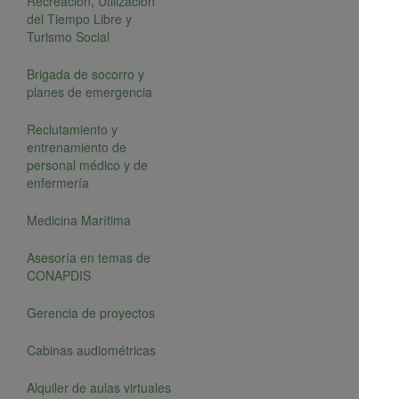
Recreación, Utilización
del Tiempo Libre y
Turismo Social
Brigada de socorro y
planes de emergencia
Reclutamiento y
entrenamiento de
personal médico y de
enfermería
Medicina Marítima
Asesoría en temas de
CONAPDIS
Gerencia de proyectos
Cabinas audiométricas
Alquiler de aulas virtuales