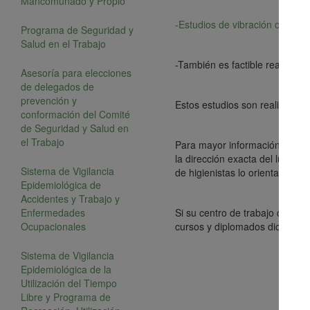
Mancomunado y Propio
-Estudios de vibración ocupa
Programa de Seguridad y
Salud en el Trabajo
-También es factible realizar 
Asesoría para elecciones
de delegados de
prevención y
Estos estudios son realizados 
conformación del Comité
de Seguridad y Salud en
el Trabajo
Para mayor información envia
la dirección exacta del lugar d
Sistema de Vigilancia
de higienistas lo orientará vía 
Epidemiológica de
Accidentes y Trabajo y
Enfermedades
Si su centro de trabajo cuenta
Ocupacionales
cursos y diplomados dictados 
Sistema de Vigilancia
Epidemiológica de la
Utilización del Tiempo
Libre y Programa de