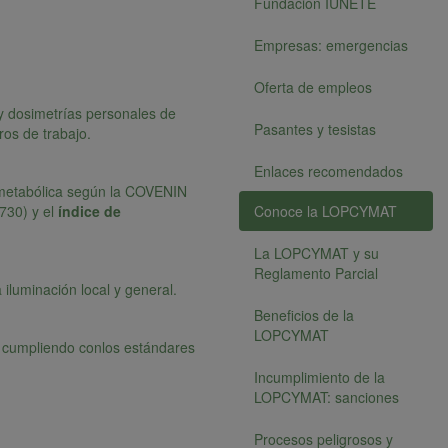
Fundación IUNETE
Empresas: emergencias
Oferta de empleos
 dosimetrías personales de
Pasantes y tesistas
ros de trabajo.
Enlaces recomendados
 metabólica según la COVENIN
730) y el
índice de
Conoce la LOPCYMAT
La LOPCYMAT y su
Reglamento Parcial
luminación local y general.
Beneficios de la
LOPCYMAT
ía cumpliendo conlos estándares
Incumplimiento de la
LOPCYMAT: sanciones
Procesos peligrosos y